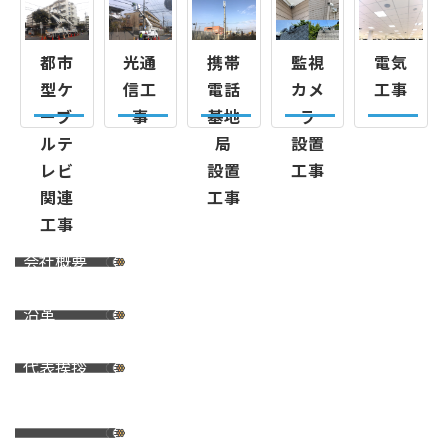
都市
光通
携帯
監視
電気
型ケ
信工
電話
カメ
工事
ーブ
事
基地
ラ
ルテ
局
設置
レビ
設置
工事
関連
工事
工事
会社概要
沿革
代表挨拶
保有資格・主
要装備一覧