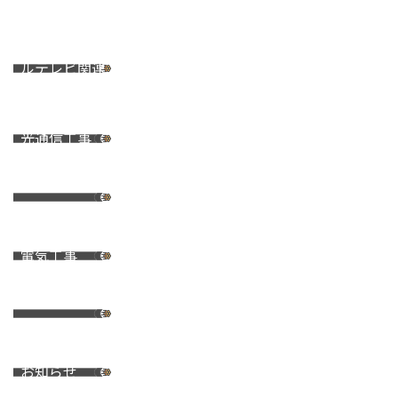
都市型ケーブ
ルテレビ関連
工事
光通信工事
携帯電話基地
局設置工事
電気工事
監視カメラ設
置工事
お知らせ